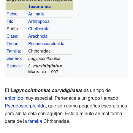
Taxonomía
Reino
:
Animalia
Filo
:
Arthropoda
Subfilo:
Chelicerata
Clase
:
Arachnida
Orden
:
Pseudoscorpionida
Familia
:
Chthoniidae
Género
:
Lagynochthonius
Especie
:
L. curvidigitatus
Mahnert, 1997
El
Lagynochthonius curvidigitatus
es un tipo de
arácnido
muy especial. Pertenece a un grupo llamado
Pseudoscorpionida
, que son como pequeños escorpiones
pero sin la cola con aguijón. Este diminuto animal forma
parte de la
familia
Chthoniidae.