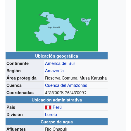
Ubicación geográfica
América del Sur
Continente
Amazonia
Región
Reserva Comunal Musa Karusha
Área protegida
Cuenca del Amazonas
Cuenca
4°25′00″S
76°43′00″O
Coordenadas
Ubicación administrativa
Perú
País
Loreto
División
Cuerpo de agua
Río Chapuli
Afluentes