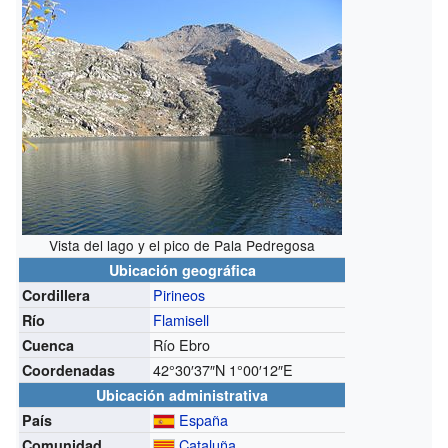
Vista del lago y el pico de Pala Pedregosa
Ubicación geográfica
Pirineos
Cordillera
Flamisell
Río
Río Ebro
Cuenca
42°30′37″N
1°00′12″E
Coordenadas
Ubicación administrativa
España
País
Cataluña
Comunidad