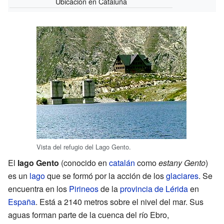
Ubicación en Cataluña
Vista del refugio del Lago Gento.
El
lago Gento
(conocido en
catalán
como
estany Gento
)
es un
lago
que se formó por la acción de los
glaciares
. Se
encuentra en los
Pirineos
de la
provincia de Lérida
en
España
. Está a 2140 metros sobre el nivel del mar. Sus
aguas forman parte de la cuenca del río Ebro,