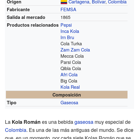
Cartagena
,
Bolívar
,
Colombia
Origen
FEMSA
Fabricante
1865
Salida al mercado
Pepsi
Productos relacionados
Inca Kola
Irn Bru
Cola Turka
Zam Zam Cola
Mecca Cola
Parsi Cola
Qibla Cola
Afri Cola
Big Cola
Kola Real
Composición
Gaseosa
Tipo
La
Kola Román
es una bebida
gaseosa
muy especial de
Colombia
. Es una de las más antiguas del mundo. Se dice
que, en un momento, por cada siete Kolas Román que se