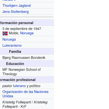
Thorbjørn Jagland
Jens Stoltenberg
nformación personal
3 de septiembre de 1947
Molde,
Noruega
Noruega
Luteranismo
Familia
Bjørg Rasmussen Bondevik
Educación
MF Norwegian School of
Theology
formación profesional
pastor
luterano
y político
Organización de las Naciones
Unidas
/
Kristelig Folkeparti
Kristeleg
- KrF
Folkeparti