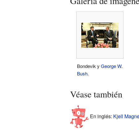
Galería de imágen
Bondevik y
George W.
Bush
.
Véase también
En inglés:
Kjell Magne