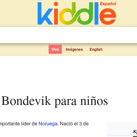
Web
Imágenes
English
e Bondevik para niños
mportante líder de
Noruega
. Nació el 3 de
K