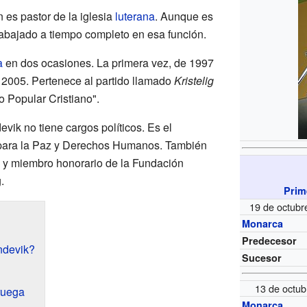
 es pastor de la iglesia
luterana
. Aunque es
abajado a tiempo completo en esa función.
a
en dos ocasiones. La primera vez, de 1997
 2005. Pertenece al partido llamado
Kristelig
do Popular Cristiano".
ik no tiene cargos políticos. Es el
 para la Paz y Derechos Humanos. También
 y miembro honorario de la Fundación
.
Prim
19 de octubr
Monarca
Predecesor
ndevik?
Sucesor
13 de octu
ruega
Monarca