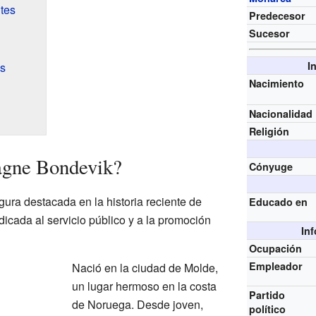
tes
Predecesor
Sucesor
I
s
Nacimiento
Nacionalidad
Religión
agne Bondevik?
Cónyuge
ura destacada en la historia reciente de
Educado en
icada al servicio público y a la promoción
In
Ocupación
Empleador
Nació en la ciudad de Molde,
un lugar hermoso en la costa
Partido
de Noruega. Desde joven,
político