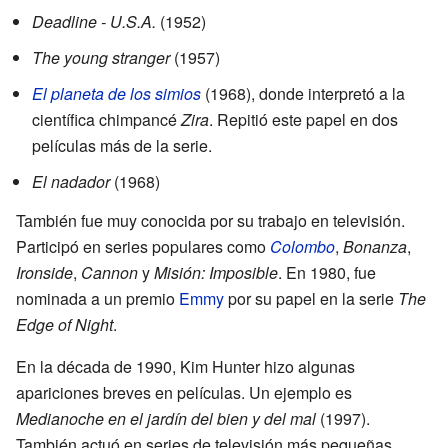
Deadline - U.S.A.
(1952)
The young stranger
(1957)
El planeta de los simios
(1968), donde interpretó a la
científica chimpancé
Zira
. Repitió este papel en dos
películas más de la serie.
El nadador
(1968)
También fue muy conocida por su trabajo en televisión.
Participó en series populares como
Colombo
,
Bonanza
,
Ironside
,
Cannon
y
Misión: Imposible
. En 1980, fue
nominada a un premio
Emmy
por su papel en la serie
The
Edge of Night
.
En la década de 1990, Kim Hunter hizo algunas
apariciones breves en películas. Un ejemplo es
Medianoche en el jardín del bien y del mal
(1997).
También actuó en series de televisión más pequeñas.