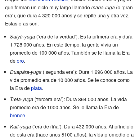
que forman un ciclo muy largo llamado
maha-iuga
(o ‘gran
era’), que dura 4 320 000 años y se repite una y otra vez.
Estas eras son:
Satyá-yuga
(‘era de la verdad’): Es la primera era y dura
1 728 000 años. En este tiempo, la gente vivía un
promedio de 100 000 años. También se le llama la Era
de
oro
.
Duapára-yuga
(‘segunda era’): Dura 1 296 000 años. La
vida promedio era de 10 000 años. Se le conoce como
la Era de
plata
.
Tretā-yuga
(‘tercera era’): Dura 864 000 años. La vida
promedio era de 1000 años. Se le llama la Era de
bronce
.
Kali-yuga
(‘era de riña’): Dura 432 000 años. Al principio
de esta era (hace unos 5100 años), la vida promedio era