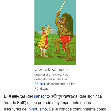
El demonio
intenta
Kali
detener a una vaca y es
detenido por el rey ario
Parīkṣit
, descendiente de los
Pándavas.
El
Kaliyuga
(del
sánscrito
कलियुग
kaliyuga
, que significa
‘era de Kali’) es un periodo muy importante en las
escrituras del
hinduismo
. Se le conoce comúnmente como