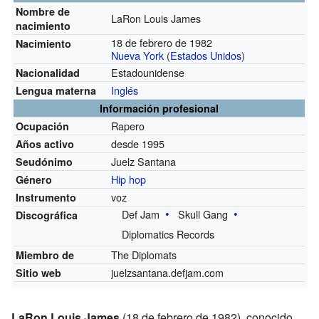
Nombre de
LaRon Louis James
nacimiento
18 de febrero de 1982
Nacimiento
Nueva York
(
Estados Unidos
)
Estadounidense
Nacionalidad
Inglés
Lengua materna
Información profesional
Rapero
Ocupación
desde 1995
Años activo
Juelz Santana
Seudónimo
Hip hop
Género
voz
Instrumento
Def Jam
Skull Gang
Discográfica
Diplomatics Records
The Diplomats
Miembro de
juelzsantana.defjam.com
Sitio web
LaRon Louis James
(18 de febrero de 1982), conocido