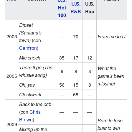
U.S.
U.S.
Hot
R&B
Rap
100
Dipset
(Santana's
2003
—
70
—
From me to U
town)
(con
Cam'ron
)
Mic check
35
17
12
There it go (The
What the
6
8
3
whistle song)
2005
game's been
missing!
Oh, yes
56
15
8
Clockwork
—
68
—
Back to the crib
(con
Chris
—
—
—
Brown
)
Born to lose,
2009
built to win
Mixing up the