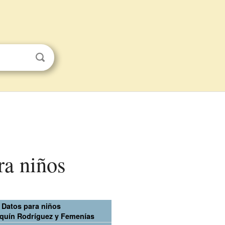
ra niños
Datos para niños
quín Rodríguez y Femenías