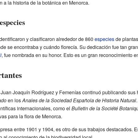
n a la historia de la botánica en Menorca.
especies
identificaron y clasificaron alrededor de 860
especies
de plantas
nde se encontraba y cuándo florecía. Su dedicación fue tan gra
i
, fue nombrada en su honor. Esto es un gran reconocimiento en
rtantes
 Juan Joaquín Rodríguez y Femenías continuó publicando sus h
ado
en los
Anales de la Sociedad Española de Historia Natural
ntíficas internacionales, como el
Bulletin de la Société Botani
vas para la flora de Menorca.
mpresa entre 1901 y 1904, es otro de sus trabajos destacados. En
o al conocimiento de la biodiversidad local.