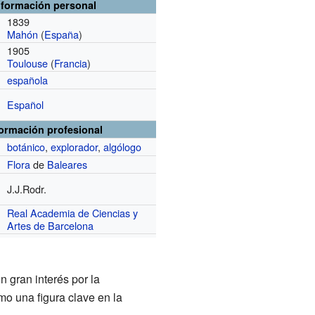
nformación personal
1839
Mahón
(
España
)
1905
Toulouse
(
Francia
)
española
Español
formación profesional
botánico
,
explorador
,
algólogo
Flora
de
Baleares
J.J.Rodr.
Real Academia de Ciencias y
Artes de Barcelona
gran interés por la
mo una figura clave en la