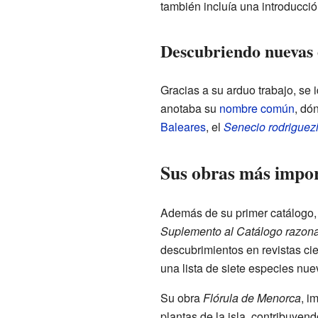
también incluía una introducció
Descubriendo nuevas 
Gracias a su arduo trabajo, se 
anotaba su
nombre común
, dó
Baleares
, el
Senecio rodriguezi
Sus obras más impo
Además de su primer catálogo,
Suplemento al Catálogo razon
descubrimientos en revistas cie
una lista de siete especies nue
Su obra
Flórula de Menorca
, i
plantas de la isla, contribuyend