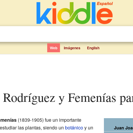
Web
Imágenes
English
n Rodríguez y Femenías pa
emenías
(1839-1905) fue un importante
 estudiar las plantas, siendo un
botánico
y un
Juan Joa