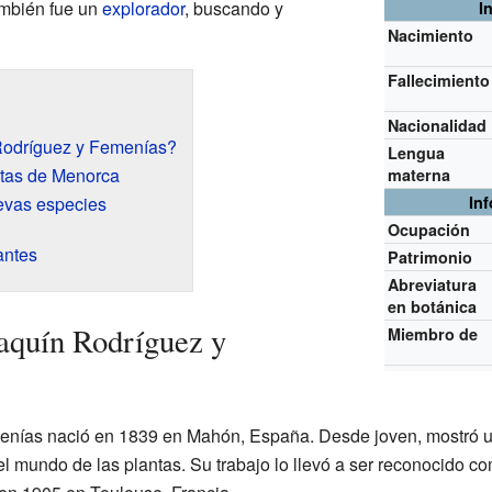
ambién fue un
explorador
, buscando y
I
Nacimiento
Fallecimiento
Nacionalidad
Rodríguez y Femenías?
Lengua
ntas de Menorca
materna
evas especies
In
Ocupación
antes
Patrimonio
Abreviatura
en botánica
aquín Rodríguez y
Miembro de
nías nació en 1839 en Mahón, España. Desde joven, mostró un 
l mundo de las plantas. Su trabajo lo llevó a ser reconocido co