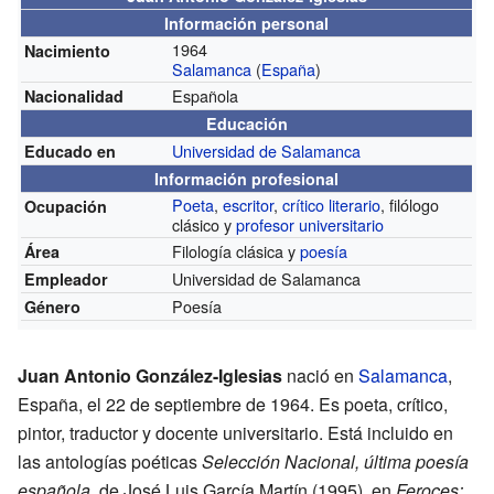
Información personal
1964
Nacimiento
Salamanca
(
España
)
Española
Nacionalidad
Educación
Universidad de Salamanca
Educado en
Información profesional
Poeta
,
escritor
,
crítico literario
, filólogo
Ocupación
clásico y
profesor universitario
Filología clásica y
poesía
Área
Universidad de Salamanca
Empleador
Poesía
Género
Juan Antonio González-Iglesias
nació en
Salamanca
,
España, el 22 de septiembre de 1964. Es poeta, crítico,
pintor, traductor y docente universitario. Está incluido en
las antologías poéticas
Selección Nacional, última poesía
española
, de José Luis García Martín (1995), en
Feroces: