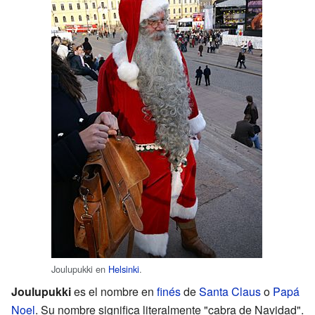
Joulupukki en
Helsinki
.
Joulupukki
es el nombre en
finés
de
Santa Claus
o
Papá
Noel
. Su nombre significa literalmente "cabra de Navidad".