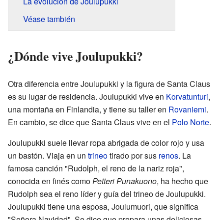
La evolución de Joulupukki
Véase también
¿Dónde vive Joulupukki?
Otra diferencia entre Joulupukki y la figura de Santa Claus
es su lugar de residencia. Joulupukki vive en
Korvatunturi
,
una montaña en Finlandia, y tiene su taller en
Rovaniemi
.
En cambio, se dice que Santa Claus vive en el
Polo Norte
.
Joulupukki suele llevar ropa abrigada de color rojo y usa
un bastón. Viaja en un
trineo
tirado por sus
renos
. La
famosa canción "Rudolph, el reno de la nariz roja",
conocida en finés como
Petteri Punakuono
, ha hecho que
Rudolph sea el reno líder y guía del trineo de Joulupukki.
Joulupukki tiene una esposa, Joulumuori, que significa
"Señora Navidad". Se dice que prepara unas deliciosas