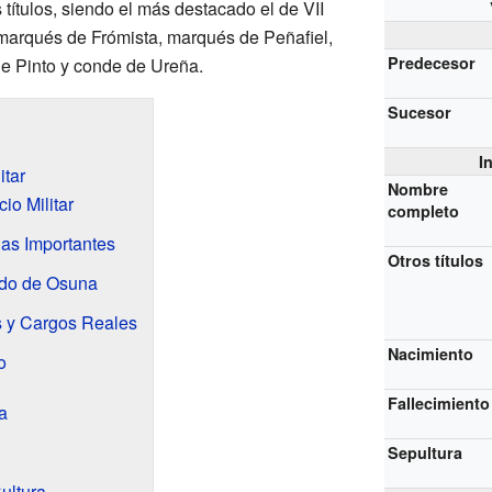
 títulos, siendo el más destacado el de VII
marqués de Frómista, marqués de Peñafiel,
Predecesor
e Pinto y conde de Ureña.
Sucesor
I
itar
Nombre
io Militar
completo
las Importantes
Otros títulos
ado de Osuna
s y Cargos Reales
Nacimiento
o
Fallecimiento
a
Sepultura
ultura