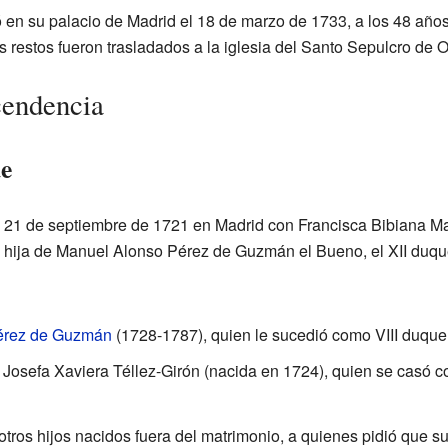
ó en su palacio de Madrid el 18 de marzo de 1733, a los 48 años
s restos fueron trasladados a la iglesia del Santo Sepulcro de O
endencia
e
l 21 de septiembre de 1721 en Madrid con Francisca Bibiana 
a hija de Manuel Alonso Pérez de Guzmán el Bueno, el XII duq
Pérez de Guzmán
(1728-1787), quien le sucedió como VIII duqu
Josefa Xaviera Téllez-Girón (nacida en 1724), quien se casó c
tros hijos nacidos fuera del matrimonio, a quienes pidió que s