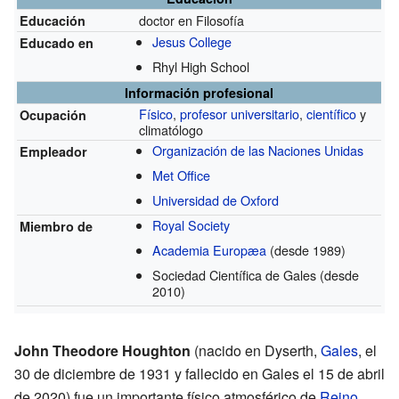
doctor en Filosofía
Educación
Jesus College
Educado en
Rhyl High School
Información profesional
Físico
,
profesor universitario
,
científico
y
Ocupación
climatólogo
Organización de las Naciones Unidas
Empleador
Met Office
Universidad de Oxford
Royal Society
Miembro de
Academia Europæa
(desde 1989)
Sociedad Científica de Gales
(desde
2010)
John Theodore Houghton
(nacido en Dyserth,
Gales
, el
30 de diciembre de 1931 y fallecido en Gales el 15 de abril
de 2020) fue un importante físico atmosférico de
Reino