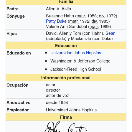
Familia
Allen V. Astin
Padre
Suzanne Hahn (
matr.
1956;
div.
1972)
Cónyuge
Patty Duke
(
matr.
1972;
div.
1985)
Valerie Ann Sandobal (
matr.
1989)
David, Allen y Tom (con Hahn),
Sean
Hijos
(adoptado) y Mackenzie (con Duke)
Educación
Universidad Johns Hopkins
Educado en
Washington & Jefferson College
Jackson-Reed High School
Información profesional
actor
Ocupación
director
actor de voz
desde 1954
Años activo
Universidad Johns Hopkins
Empleador
Firma