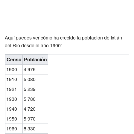
Aquí puedes ver cómo ha crecido la población de Ixtlán
del Río desde el año 1900:
Censo
Población
1900
4 975
1910
5 080
1921
5 239
1930
5 780
1940
4 720
1950
5 970
1960
8 330