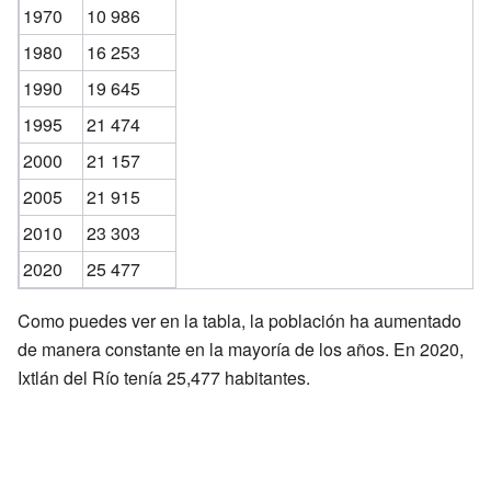
1970
10 986
1980
16 253
1990
19 645
1995
21 474
2000
21 157
2005
21 915
2010
23 303
2020
25 477
Como puedes ver en la tabla, la población ha aumentado
de manera constante en la mayoría de los años. En 2020,
Ixtlán del Río tenía 25,477 habitantes.