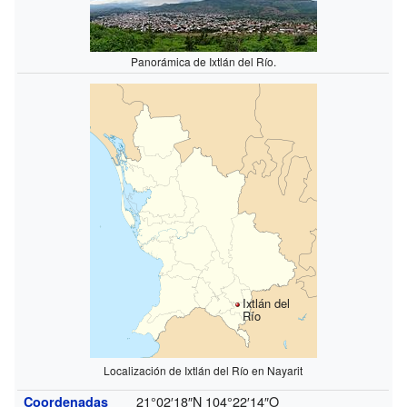
Panorámica de Ixtlán del Río.
Ixtlán del
Río
Localización de Ixtlán del Río en Nayarit
21°02′18″N
104°22′14″O
Coordenadas