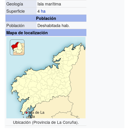
Geología
Isla marítima
Superficie
4
ha
Población
Población
Deshabitada hab.
Mapa de localización
Isla de La
Rúa
Ubicación (Provincia de La Coruña).