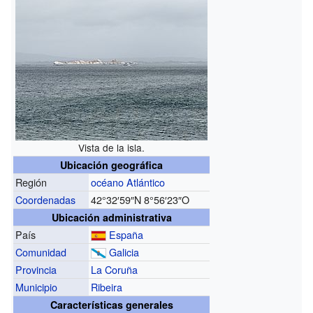
Vista de la isla.
Ubicación geográfica
Región
océano Atlántico
Coordenadas
42°32′59″N
8°56′23″O
Ubicación administrativa
País
España
Comunidad
Galicia
Provincia
La Coruña
Municipio
Ribeira
Características generales