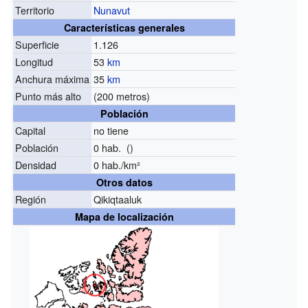
Territorio
Nunavut
Características generales
Superficie
1.126
Longitud
53
km
Anchura máxima
35
km
Punto más alto
(200 metros)
Población
Capital
no tiene
Población
0 hab. ()
Densidad
0 hab./km²
Otros datos
Región
Qikiqtaaluk
Mapa de localización