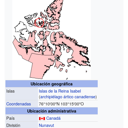
Ubicación geográfica
Islas
Islas de la Reina Isabel
(
archipiélago ártico canadiense
)
Coordenadas
76°10′00″N
103°15′00″O
Ubicación administrativa
País
Canadá
División
Nunavut