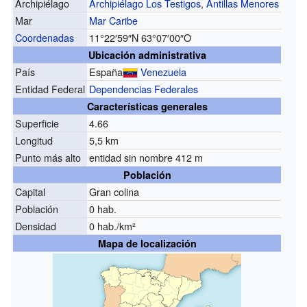
Archipiélago
Archipiélago Los Testigos
,
Antillas Menores
Mar
Mar Caribe
Coordenadas
11°22′59″N
63°07′00″O
Ubicación administrativa
País
España
Venezuela
Entidad Federal
Dependencias Federales
Características generales
Superficie
4.66
Longitud
5,5 km
Punto más alto
entidad sin nombre 412 m
Población
Capital
Gran colina
Población
0 hab.
Densidad
0 hab./km²
Mapa de localización