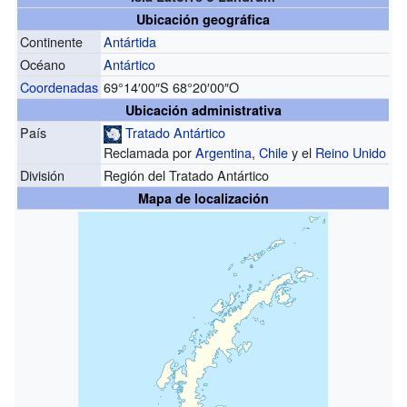
Ubicación geográfica
Continente
Antártida
Océano
Antártico
Coordenadas
69°14′00″S
68°20′00″O
Ubicación administrativa
País
Tratado Antártico
Reclamada por
Argentina
,
Chile
y el
Reino Unido
División
Región del Tratado Antártico
Mapa de localización