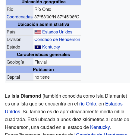
Ubicación geográfica
Río
Río Ohio
Coordenadas
37°53′00″N
87°45′08″O
Ubicación administrativa
País
Estados Unidos
División
Condado de Henderson
Estado
Kentucky
Características generales
Geología
Fluvial
Población
Capital
no tiene
La
Isla Diamond
(también conocida como Isla Diamante)
es una isla que se encuentra en el
río Ohio
, en
Estados
Unidos
. Su tamaño es de aproximadamente media milla
cuadrada. Está ubicada a unos diez kilómetros al oeste de
Henderson, una ciudad en el estado de
Kentucky
.
Específicamente, forma parte del
Condado de Henderson
.