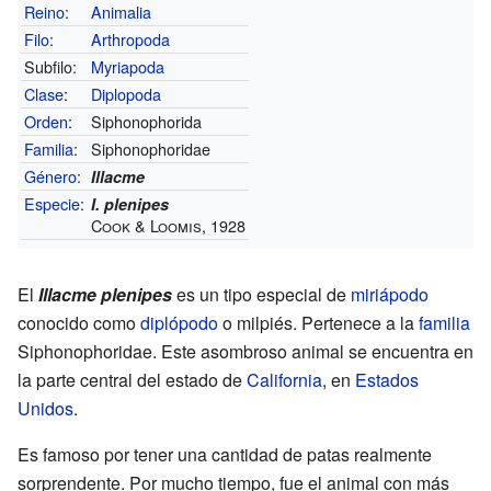
Reino
:
Animalia
Filo
:
Arthropoda
Subfilo:
Myriapoda
Clase
:
Diplopoda
Orden
:
Siphonophorida
Familia
:
Siphonophoridae
Género
:
Illacme
Especie
:
I. plenipes
Cook & Loomis, 1928
El
Illacme plenipes
es un tipo especial de
miriápodo
conocido como
diplópodo
o milpiés. Pertenece a la
familia
Siphonophoridae. Este asombroso animal se encuentra en
la parte central del estado de
California
, en
Estados
Unidos
.
Es famoso por tener una cantidad de patas realmente
sorprendente. Por mucho tiempo, fue el animal con más