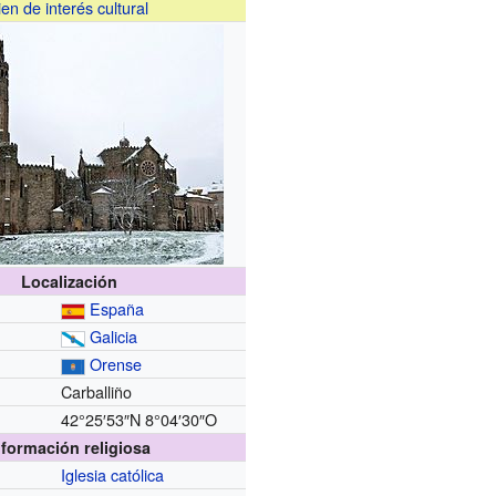
ien de interés cultural
Localización
España
Galicia
Orense
Carballiño
42°25′53″N
8°04′30″O
nformación religiosa
Iglesia católica