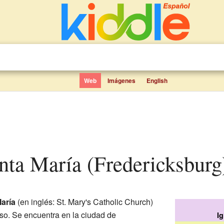
Web
Imágenes
English
anta María (Fredericksburg
María
(en inglés: St. Mary's Catholic Church)
ioso. Se encuentra en la ciudad de
I