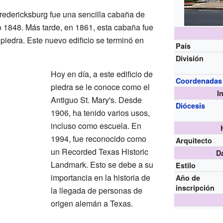
Fredericksburg fue una sencilla cabaña de
 1848. Más tarde, en 1861, esta cabaña fue
piedra. Este nuevo edificio se terminó en
País
División
Hoy en día, a este edificio de
Coordenadas
piedra se le conoce como el
I
Antiguo St. Mary's. Desde
Diócesis
1906, ha tenido varios usos,
incluso como escuela. En
1994, fue reconocido como
Arquitecto
un Recorded Texas Historic
D
Landmark. Esto se debe a su
Estilo
importancia en la historia de
Año de
inscripción
la llegada de personas de
origen alemán a Texas.