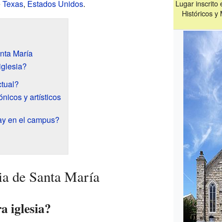
e
Texas
,
Estados Unidos
.
Lugar inscrito
Históricos y
anta María
iglesia?
ctual?
ónicos y artísticos
hay en el campus?
sia de Santa María
a iglesia?