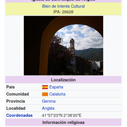
Bien de Interés Cultural
IPA: 26628
Localización
España
País
Cataluña
Comunidad
Gerona
Provincia
Anglés
Localidad
41°57′23″N
2°38′20″E
Coordenadas
Información religiosa