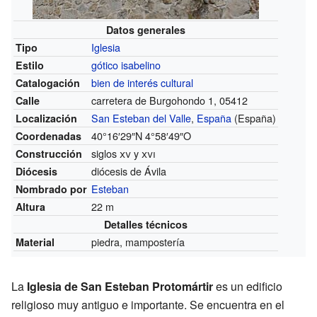
Datos generales
Iglesia
Tipo
gótico isabelino
Estilo
bien de interés cultural
Catalogación
carretera de Burgohondo 1, 05412
Calle
San Esteban del Valle
,
España
(España)
Localización
40°16′29″N
4°58′49″O
Coordenadas
siglos
xv
y
xvi
Construcción
diócesis de Ávila
Diócesis
Esteban
Nombrado por
22 m
Altura
Detalles técnicos
piedra, mampostería
Material
La
Iglesia de San Esteban Protomártir
es un edificio
religioso muy antiguo e importante. Se encuentra en el