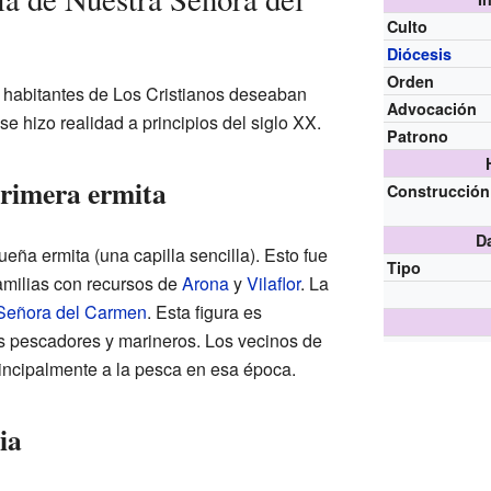
Culto
Diócesis
Orden
s habitantes de Los Cristianos deseaban
Advocación
 se hizo realidad a principios del siglo XX.
Patrono
primera ermita
Construcción
D
ña ermita (una capilla sencilla). Esto fue
Tipo
familias con recursos de
Arona
y
Vilaflor
. La
Señora del Carmen
. Esta figura es
os pescadores y marineros. Los vecinos de
incipalmente a la pesca en esa época.
ia