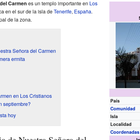
 del Carmen
es un templo importante en
Los
ica en el sur de la isla de
Tenerife
,
España
.
pal de la zona.
Nuestra Señora del Carmen
mera ermita
armen en Los Cristianos
País
n septiembre?
Comunidad
sta hoy
Isla
Localidad
Coordenadas
sia de Nuestra Señora del
I