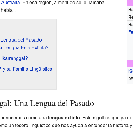
,
Australia
. En esa región, a menudo se le llamaba
 habla".
Ha
R
Ha
Fa
a Lengua del Pasado
a Lengua Esté Extinta?
 Ikarranggal?
 y su Familia Lingüística
IS
Gl
gal: Una Lengua del Pasado
que conocemos como una
lengua extinta
. Esto significa que ya n
mo un tesoro lingüístico que nos ayuda a entender la historia y 