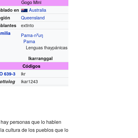
Gogo Mini
Australia
blado en
Queensland
egión
extinto
blantes
milia
y
Pama-n
uŋ
Pama
Lenguas thaypánicas
Ikarranggal
Códigos
ikr
O 639-3
ikar1243
ottolog
o hay personas que lo hablen
la cultura de los pueblos que lo