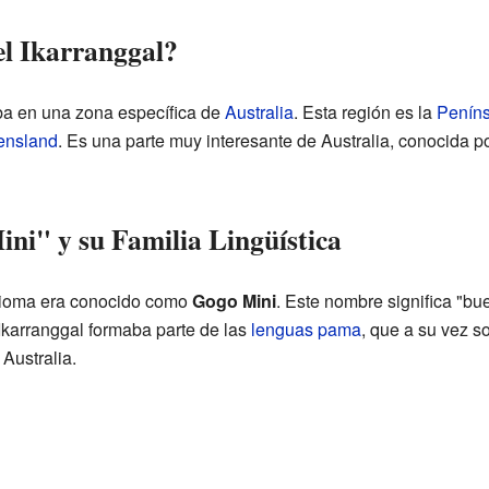
l Ikarranggal?
ba en una zona específica de
Australia
. Esta región es la
Peníns
ensland
. Es una parte muy interesante de Australia, conocida po
i" y su Familia Lingüística
dioma era conocido como
Gogo Mini
. Este nombre significa "b
 Ikarranggal formaba parte de las
lenguas pama
, que a su vez s
Australia.