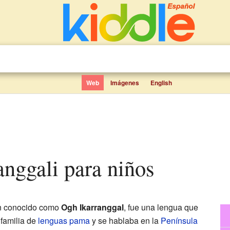
Web
Imágenes
English
anggali para niños
én conocido como
Ogh Ikarranggal
, fue una lengua que
 familia de
lenguas pama
y se hablaba en la
Península