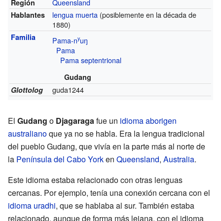
Queensland
Región
lengua muerta
(posiblemente en la década de
Hablantes
1880)
Familia
y
Pama-n
uŋ
Pama
Pama septentrional
Gudang
guda1244
Glottolog
El
Gudang
o
Djagaraga
fue un
idioma aborigen
australiano
que ya no se habla. Era la lengua tradicional
del pueblo Gudang, que vivía en la parte más al norte de
la
Península del Cabo York
en
Queensland
,
Australia
.
Este idioma estaba relacionado con otras lenguas
cercanas. Por ejemplo, tenía una conexión cercana con el
idioma uradhi
, que se hablaba al sur. También estaba
relacionado, aunque de forma más lejana, con el idioma