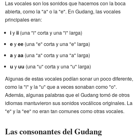
Las vocales son los sonidos que hacemos con la boca
abierta, como la "a" o la "e". En Gudang, las vocales
principales eran:
i
y
ii
(una "i" corta y una "i" larga)
e
y
ee
(una "e" corta y una "e" larga)
a
y
aa
(una "a" corta y una "a" larga)
u
y
uu
(una "u" corta y una "u" larga)
Algunas de estas vocales podían sonar un poco diferente,
como la "i" y la "u" que a veces sonaban como "o".
Además, algunas palabras que el Gudang tomó de otros
idiomas mantuvieron sus sonidos vocálicos originales. La
"e" y la "ee" no eran tan comunes como otras vocales.
Las consonantes del Gudang