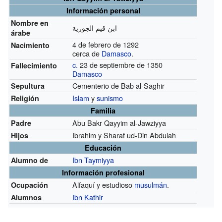
Información personal
Nombre en
ابن قيم الجوزية
árabe
4 de febrero de 1292
Nacimiento
cerca de
Damasco
.
c.
23 de septiembre de 1350
Fallecimiento
Damasco
Cementerio de Bab al-Saghir
Sepultura
Islam
y
sunismo
Religión
Familia
Abu Bakr Qayyim al-Jawziyya
Padre
Ibrahim y Sharaf ud-Din Abdulah
Hijos
Educación
Ibn Taymiyya
Alumno de
Información profesional
Alfaquí y estudioso
musulmán
.
Ocupación
Ibn Kathir
Alumnos