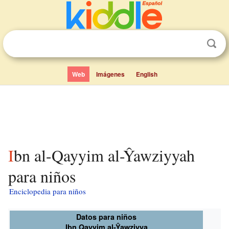
Web
Imágenes
English
Ibn al-Qayyim al-Ŷawziyyah
para niños
Enciclopedia para niños
Datos para niños
Ibn Qayyim al-Ŷawziyya