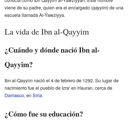
conocía como Ibn Qayyim al-Ŷawziyyah. Este nombre
viene de su padre, quien era el encargado (
qayyim
) de una
escuela llamada Al-Ŷawziyya.
La vida de Ibn al-Qayyim
¿Cuándo y dónde nació Ibn al-
Qayyim?
Ibn al-Qayyim nació el 4 de febrero de 1292. Su lugar de
nacimiento fue el pueblo de Izra' en Hauran, cerca de
Damasco
, en
Siria
.
¿Cómo fue su educación?