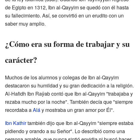
de Egipto en 1312, Ibn al-Qayyim se quedó con él hasta
su fallecimiento. Así, se convirtió en un erudito con un
saber muy amplio.
¿Cómo era su forma de trabajar y su
carácter?
Muchos de los alumnos y colegas de Ibn al-Qayyim
destacaron su humildad y su gran dedicación a la religión.
Al-Hafidh Ibn Raŷab contó que Ibn al-Qayyim "trabajaba y
rezaba mucho por la noche". También decía que "siempre
recordaba a
Alá
y mostraba un gran amor por Él".
Ibn Kathir
también dijo que Ibn al-Qayyim "siempre estaba
pidiendo y orando a su Señor". Lo describió como una
persona amable, que nunca sintió envidia ni buscó hacer