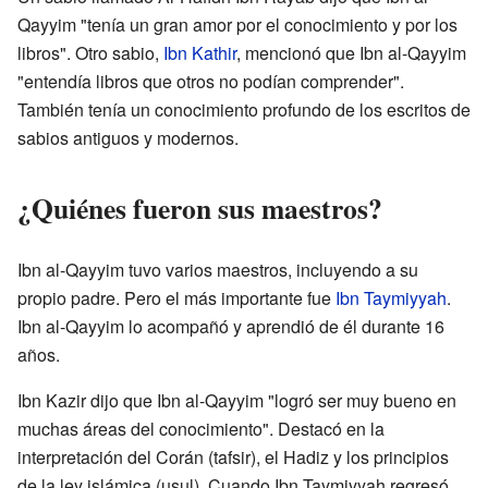
Qayyim "tenía un gran amor por el conocimiento y por los
libros". Otro sabio,
Ibn Kathir
, mencionó que Ibn al-Qayyim
"entendía libros que otros no podían comprender".
También tenía un conocimiento profundo de los escritos de
sabios antiguos y modernos.
¿Quiénes fueron sus maestros?
Ibn al-Qayyim tuvo varios maestros, incluyendo a su
propio padre. Pero el más importante fue
Ibn Taymiyyah
.
Ibn al-Qayyim lo acompañó y aprendió de él durante 16
años.
Ibn Kazir dijo que Ibn al-Qayyim "logró ser muy bueno en
muchas áreas del conocimiento". Destacó en la
interpretación del Corán (tafsir), el Hadiz y los principios
de la ley islámica (usul). Cuando Ibn Taymiyyah regresó