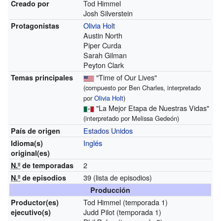
Tod Himmel
Creado por
Josh Silverstein
Olivia Holt
Protagonistas
Austin North
Piper Curda
Sarah Gilman
Peyton Clark
"Time of Our Lives"
Temas principales
(compuesto por Ben Charles, interpretado
por
Olivia Holt
)
"La Mejor Etapa de Nuestras Vidas"
(interpretado por Melissa Gedeón)
Estados Unidos
País de origen
Inglés
Idioma(s)
original(es)
2
N.º
de temporadas
39
(lista de episodios)
N.º
de episodios
Producción
Tod Himmel
(temporada 1)
Productor(es)
Judd Pilot
(temporada 1)
ejecutivo(s)