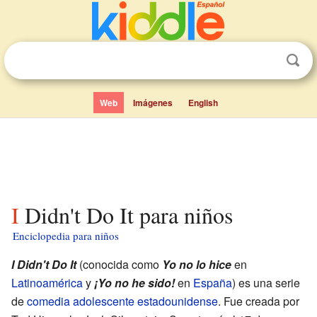
Web
Imágenes
English
I Didn't Do It para niños
Enciclopedia para niños
I Didn't Do It
(conocida como
Yo no lo hice
en
Latinoamérica
y
¡Yo no he sido!
en
España
) es una serie
de
comedia
adolescente
estadounidense
. Fue creada por