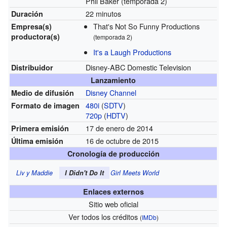
Phil Baker
(temporada 2)
22 minutos
Duración
That's Not So Funny Productions
Empresa(s)
productora(s)
(temporada 2)
It's a Laugh Productions
Disney-ABC Domestic Television
Distribuidor
Lanzamiento
Disney Channel
Medio de difusión
480i
(
SDTV
)
Formato de imagen
720p
(
HDTV
)
17 de enero de 2014
Primera emisión
16 de octubre de 2015
Última emisión
Cronología de producción
Liv y Maddie
I Didn't Do It
Girl Meets World
Enlaces externos
Sitio web oficial
Ver todos los créditos
(
IMDb
)