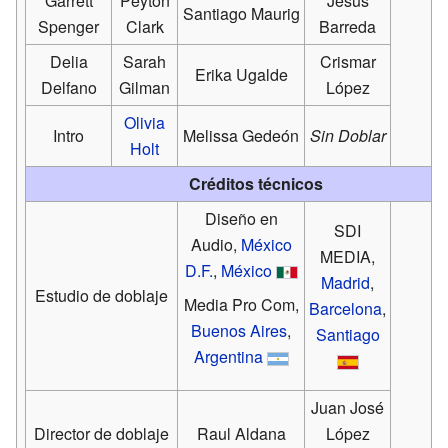
Garrett
Peyton
Jesús
Santiago Maurig
Spenger
Clark
Barreda
Delia
Sarah
Crismar
Erika Ugalde
Delfano
Gilman
López
Olivia
Intro
Melissa Gedeón
Sin Doblar
Holt
Créditos técnicos
Diseño en
SDI
Audio,
México
MEDIA,
D.F.
,
México
Madrid
,
Estudio de doblaje
Media Pro Com,
Barcelona
,
Buenos Aires
,
Santiago
Argentina
Juan José
Director de doblaje
Raul Aldana
López