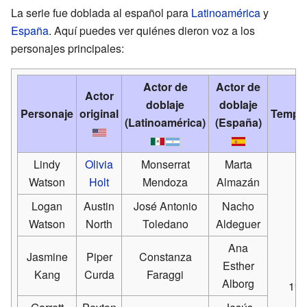
La serie fue doblada al español para
Latinoamérica
y
España
. Aquí puedes ver quiénes dieron voz a los
personajes principales:
Actor de
Actor de
Actor
doblaje
doblaje
Personaje
original
Tempo
(Latinoamérica)
(España)
Lindy
Olivia
Monserrat
Marta
Watson
Holt
Mendoza
Almazán
Logan
Austin
José Antonio
Nacho
Watson
North
Toledano
Aldeguer
Ana
Jasmine
Piper
Constanza
Esther
Kang
Curda
Faraggi
Alborg
1ª-