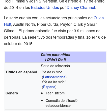
Tod Himmel y Josh Silverstein. Se estrenó el 17 de enero
de 2014 en los
Estados Unidos
por
Disney Channel
.
La serie cuenta con las actuaciones principales de
Olivia
Holt
, Austin North, Piper Curda, Peyton Clark y Sarah
Gilman. El primer episodio fue visto por 3.9 millones de
personas. La serie tuvo dos temporadas y finalizó el 16 de
octubre de 2015.
Datos para niños
I Didn't Do It
Serie de televisión
Títulos en español
Yo no lo hice
(
Latinoamérica
)
¡Yo no he sido!
(
España
)
Teen sitcom
Género
Comedia de situación
estadounidense