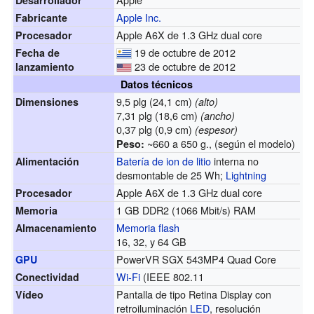
Apple Inc.
Fabricante
Apple A6X de 1.3 GHz dual core
Procesador
19 de octubre de 2012
Fecha de
23 de octubre de 2012
lanzamiento
Datos técnicos
9,5 plg (24,1 cm)
Dimensiones
(alto)
7,31 plg (18,6 cm)
(ancho)
0,37 plg (0,9 cm)
(espesor)
~660 a 650 g., (según el modelo)
Peso:
Batería de ion de litio
interna no
Alimentación
desmontable de 25 Wh;
Lightning
Apple A6X de 1.3 GHz dual core
Procesador
1 GB DDR2 (1066 Mbit/s) RAM
Memoria
Memoria flash
Almacenamiento
16, 32, y 64 GB
PowerVR SGX 543MP4 Quad Core
GPU
Wi-Fi
(IEEE 802.11
Conectividad
Pantalla de tipo Retina Display con
Vídeo
retroiluminación
LED
, resolución