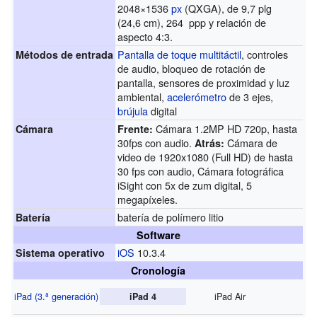
2048×1536
px
(QXGA), de 9,7 plg
(24,6 cm), 264 ppp y relación de
aspecto 4:3.
Pantalla de toque
multitáctil
, controles
Métodos de entrada
de audio, bloqueo de rotación de
pantalla, sensores de proximidad y luz
ambiental,
acelerómetro
de 3 ejes,
brújula
digital
Cámara 1.2MP HD 720p, hasta
Cámara
Frente:
30fps con audio.
Cámara de
Atrás:
video de 1920x1080 (Full HD) de hasta
30 fps con audio, Cámara fotográfica
iSight con 5x de zum digital, 5
megapíxeles.
batería de polímero litio
Batería
Software
iOS
10.3.4
Sistema operativo
Cronología
iPad (3.ª generación)
iPad Air
iPad 4