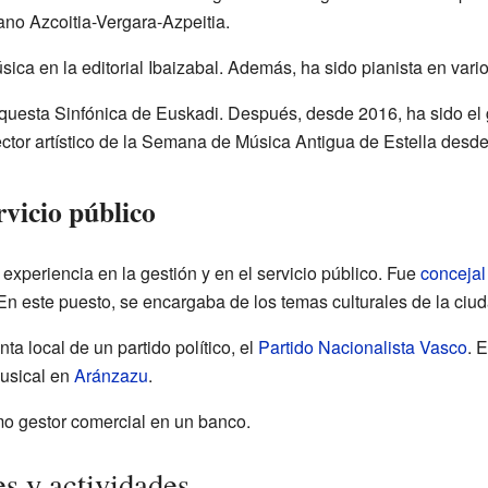
no Azcoitia-Vergara-Azpeitia.
ica en la editorial Ibaizabal. Además, ha sido pianista en vari
Orquesta Sinfónica de Euskadi. Después, desde 2016, ha sido el
ector artístico de la Semana de Música Antigua de Estella desd
rvicio público
 experiencia en la gestión y en el servicio público. Fue
concejal
n este puesto, se encargaba de los temas culturales de la ciud
ta local de un partido político, el
Partido Nacionalista Vasco
. 
usical en
Aránzazu
.
o gestor comercial en un banco.
s y actividades