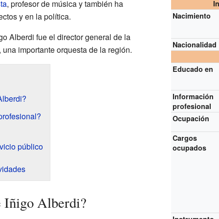
ta
, profesor de música y también ha
I
ctos y en la política.
Nacimiento
o Alberdi fue el director general de la
Nacionalidad
 una importante orquesta de la región.
Educado en
Información
Alberdi?
profesional
profesional?
Ocupación
Cargos
vicio público
ocupados
ividades
e Iñigo Alberdi?