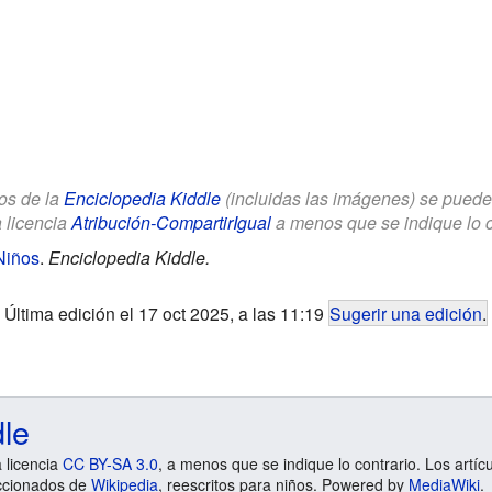
los de la
Enciclopedia Kiddle
(incluidas las imágenes) se puede u
a licencia
Atribución-CompartirIgual
a menos que se indique lo con
Niños
.
Enciclopedia Kiddle.
Última edición el 17 oct 2025, a las 11:19
Sugerir una edición
.
dle
a licencia
CC BY-SA 3.0
, a menos que se indique lo contrario. Los artíc
ccionados de
Wikipedia
, reescritos para niños. Powered by
MediaWiki
.