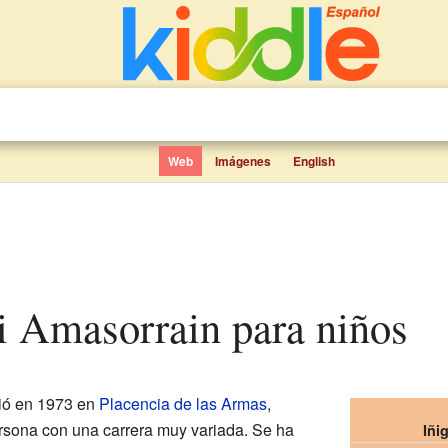
Web
Imágenes
English
di Amasorrain para niños
ió en 1973 en
Placencia de las Armas
,
rsona con una carrera muy variada. Se ha
Iñi