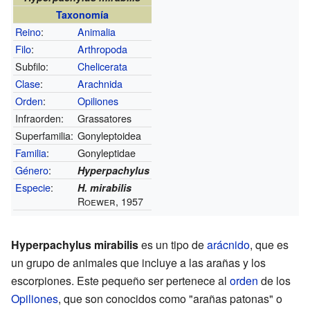
Taxonomía
Reino
:
Animalia
Filo
:
Arthropoda
Subfilo:
Chelicerata
Clase
:
Arachnida
Orden
:
Opiliones
Infraorden:
Grassatores
Superfamilia:
Gonyleptoidea
Familia
:
Gonyleptidae
Género
:
Hyperpachylus
Especie
:
H. mirabilis
Roewer, 1957
Hyperpachylus mirabilis
es un tipo de
arácnido
, que es
un grupo de animales que incluye a las arañas y los
escorpiones. Este pequeño ser pertenece al
orden
de los
Opiliones
, que son conocidos como "arañas patonas" o