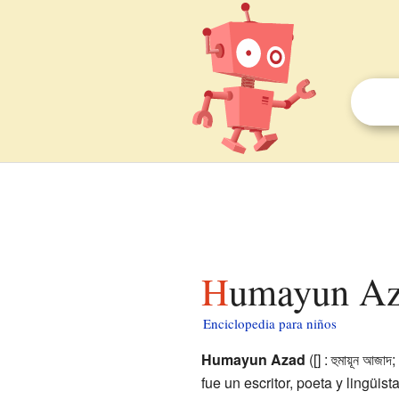
Humayun Az
Enciclopedia para niños
Humayun Azad
([]
:
হুমায়ূন আজাদ
;
fue un escritor, poeta y lingüi