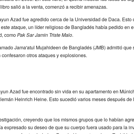
ibro salió a la venta, comenzó a recibir amenazas.
yun Azad fue agredido cerca de la Universidad de Daca. Esto oc
 este ataque, un líder religioso de Bangladés había pedido en 
ad, como
Pak Sar Jamin Triste Malo
.
llamado Jama'atul Mujahideen de Bangladés (JMB) admitió que 
 confesaron otros ataques y explosiones.
un Azad fue encontrado sin vida en su apartamento en Múnich,
 alemán Heinrich Heine. Esto sucedió varios meses después de l
vestigación, creyendo que los mismos grupos que lo habían agr
 expresado su deseo de que su cuerpo fuera usado para la in