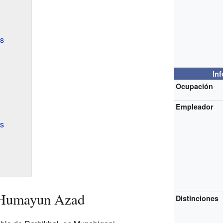
s
In
Ocupación
Empleador
es
 Humayun Azad
Distinciones