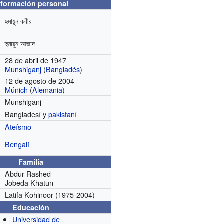
nformación personal
হুমায়ুন কবীর
হুমায়ুন আজাদ
28 de abril de 1947
Munshiganj
(
Bangladés
)
12 de agosto de 2004
Múnich
(
Alemania
)
Munshiganj
Bangladesí y
pakistaní
Ateísmo
Bengalí
Familia
Abdur Rashed
Jobeda Khatun
Latifa Kohinoor
(1975-2004)
Educación
Universidad de