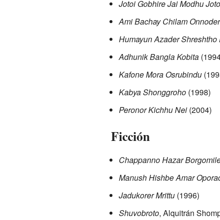
Jotoi Gobhire Jai Modhu Joto
Ami Bachay Chilam Onnode
Humayun Azader Shreshtho 
Adhunik Bangla Kobita
(1994
Kafone Mora Osrubindu
(199
Kabya Shonggroho
(1998)
Peronor Kichhu Nei
(2004)
Ficción
Chappanno Hazar Borgomil
Manush Hishbe Amar Opor
Jadukorer Mrittu
(1996)
Shuvobroto
, Alquitrán Shom