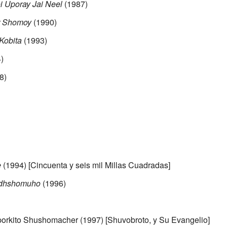
i Uporay Jai Neel
(1987)
r Shomoy
(1990)
Kobita
(1993)
)
8)
e
(1994) [Cincuenta y seis mil Millas Cuadradas]
adhshomuho
(1996)
porkito Shushomacher (1997) [Shuvobroto, y Su Evangelio]