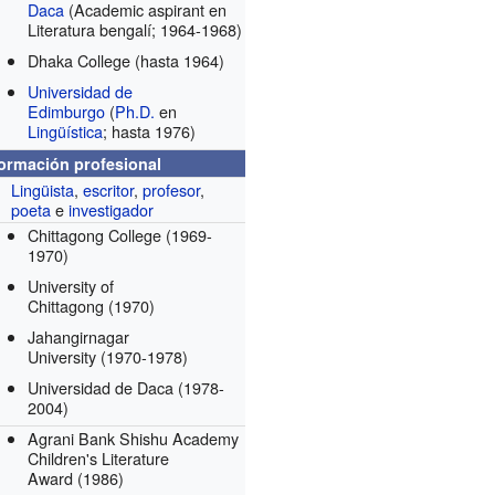
Daca
(Academic aspirant en
Literatura bengalí; 1964-1968)
Dhaka College
(hasta 1964)
Universidad de
Edimburgo
(
Ph.D.
en
Lingüística
; hasta 1976)
formación profesional
Lingüista
,
escritor
,
profesor
,
poeta
e
investigador
Chittagong College
(1969-
1970)
University of
Chittagong
(1970)
Jahangirnagar
University
(1970-1978)
Universidad de Daca
(1978-
2004)
Agrani Bank Shishu Academy
Children's Literature
Award
(1986)