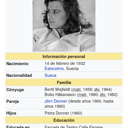
Información personal
14 de febrero de 1932
Nacimiento
Estocolmo
, Suecia
Sueca
Nacionalidad
Familia
Bertil Wejfeldt (
matr.
1959;
div.
1964)
Cónyuge
Bobo Håkansson (
matr.
1980;
div.
1982)
Jörn Donner
(desde años 1960, hasta
Pareja
años 1960)
Petra Donner (1960)
Hijos
Educación
Escuela de Teatro Calle Flygare
Educada en