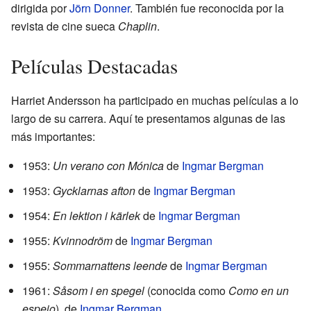
dirigida por
Jörn Donner
. También fue reconocida por la
revista de cine sueca
Chaplin
.
Películas Destacadas
Harriet Andersson ha participado en muchas películas a lo
largo de su carrera. Aquí te presentamos algunas de las
más importantes:
1953:
Un verano con Mónica
de
Ingmar Bergman
1953:
Gycklarnas afton
de
Ingmar Bergman
1954:
En lektion i kärlek
de
Ingmar Bergman
1955:
Kvinnodröm
de
Ingmar Bergman
1955:
Sommarnattens leende
de
Ingmar Bergman
1961:
Såsom i en spegel
(conocida como
Como en un
espejo
), de
Ingmar Bergman