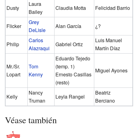
Laura
Dusty
Claudia Motta
Felicidad Barrio
Bailey
Grey
Flicker
Alan García
¿?
DeLisle
Carlos
Luis Manuel
Philip
Gabriel Ortiz
Alazraqui
Martín Díaz
Eduardo Tejedo
Mr./Sr.
Tom
(temp. 1)
Miguel Ayones
Lopart
Kenny
Ernesto Casillas
(resto)
Nancy
Beatriz
Kelly
Leyla Rangel
Truman
Berciano
Véase también