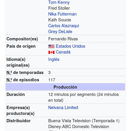
Tom Kenny
Fred Stoller
Nika Futterman
Kath Soucie
Carlos Alazraqui
Grey DeLisle
Fernando Rivas
Compositor(es)
Estados Unidos
País de origen
Canadá
Inglés
Idioma(s)
original(es)
3
N.º
de temporadas
117
N.º
de episodios
Producción
12 minutos por segmento (24 minutos
Duración
en total)
Nelvana Limited
Empresa(s)
productora(s)
Buena Vista Television (Temporada 1)
Distribuidor
Disney-ABC Domestic Television