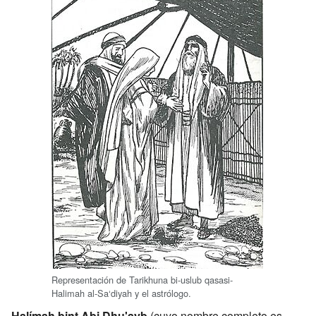
Representación de Tarikhuna bi-uslub qasasi-
Halimah al-Sa‘diyah y el astrólogo.
Halímah bint Abi Dhu'ayb
(cuyo nombre completo es