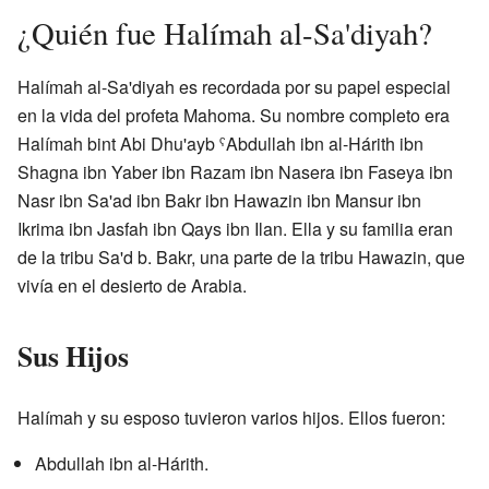
¿Quién fue Halímah al-Sa'diyah?
Halímah al-Sa'diyah es recordada por su papel especial
en la vida del profeta Mahoma. Su nombre completo era
Halímah bint Abi Dhu'ayb ˁAbdullah ibn al-Hárith ibn
Shagna ibn Yaber ibn Razam ibn Nasera ibn Faseya ibn
Nasr ibn Sa'ad ibn Bakr ibn Hawazin ibn Mansur ibn
Ikrima ibn Jasfah ibn Qays ibn Ilan. Ella y su familia eran
de la tribu Sa'd b. Bakr, una parte de la tribu Hawazin, que
vivía en el desierto de Arabia.
Sus Hijos
Halímah y su esposo tuvieron varios hijos. Ellos fueron:
Abdullah ibn al-Hárith.