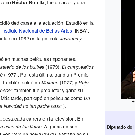
 como
Héctor Bonilla
, fue un actor y una
idió dedicarse a la actuación. Estudió en la
l
Instituto Nacional de Bellas Artes
(INBA).
r fue en 1962 en la película
Jóvenes y
cipó en muchas películas importantes.
sterio de los buitres
(1973),
El cumpleaños
00
(1977). Por esta última, ganó un Premio
5. También actuó en
Matinée
(1977) y
Rojo
necer
, también fue productor y ganó su
Más tarde, participó en películas como
Un
H
a Navidad no tan padre
(2021).
 destacada carrera en la televisión. En
a casa de las fieras
. Algunas de sus
Diputado de 
cluyen
Velo de novia
(1971),
Extraño en su