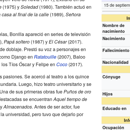
15 de septie
e
(1975) y
Soledad
(1980). También actuó en
 casa al final de la calle
(1989),
Señora
I
Nombre de
nacimiento
as, Bonilla apareció en series de televisión
Nacimiento
),
Papá soltero
(1987) y
El César
(2017).
 de doblaje. Prestó su voz a personajes en
Fallecimiento
como Django en
Ratatouille
(2007), Baloo
Nacionalidad
 los Tíos Óscar y Felipe en
Coco
(2017).
es pasiones. Se acercó al teatro a los quince
Cónyuge
undaria. Luego, hizo teatro universitario y se
 Una de sus primeras obras fue
Puños de oro
Hijos
destacadas se encuentran
Aquel tiempo de
y
Almacenados
. Antes de ser actor, fue
Educado en
la universidad, pero tuvo que dejarlo por
In
Ocupación