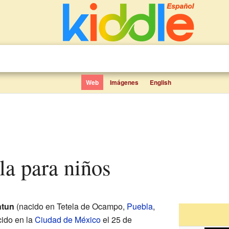
Web
Imágenes
English
lla para niños
ntun
(nacido en Tetela de Ocampo,
Puebla
,
cido en la
Ciudad de México
el 25 de