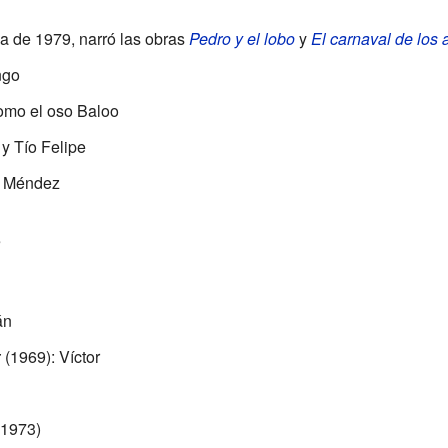
a de 1979, narró las obras
Pedro y el lobo
y
El carnaval de los
ngo
omo el oso Baloo
y Tío Felipe
. Méndez
s
án
z
(1969): Víctor
1973)