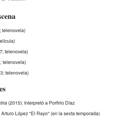
scena
 telenovela)
elícula)
; telenovela)
 telenovela)
3; telenovela)
es
tria
(2015): Interpretó a Porfirio Díaz
 Arturo López "El Rayo" (en la sexta temporada)