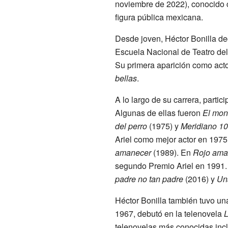
noviembre de 2022), conocido
figura pública mexicana.
Desde joven, Héctor Bonilla dec
Escuela Nacional de Teatro de
Su primera aparición como acto
bellas
.
A lo largo de su carrera, parti
Algunas de ellas fueron
El mona
del perro
(1975) y
Meridiano 1
Ariel como mejor actor en 197
amanecer
(1989). En
Rojo ama
segundo Premio Ariel en 1991. 
padre no tan padre
(2016) y
Un
Héctor Bonilla también tuvo una
1967, debutó en la telenovela
L
telenovelas más conocidas in