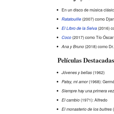
En un disco de música clásic
Ratatouille
(2007) como Dja
El Libro de la Selva
(2016) c
Coco
(2017) como Tío Óscar 
Ana y Bruno
(2018) como Dr
Películas Destacada
Jóvenes y bellas
(1962)
Patsy, mi amor
(1968): Germ
Siempre hay una primera ve
El cambio
(1971): Alfredo
El monasterio de los buitres
(