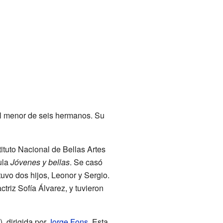
l menor de seis hermanos. Su
tituto Nacional de Bellas Artes
ula
Jóvenes y bellas
. Se casó
tuvo dos hijos, Leonor y Sergio.
triz Sofía Álvarez, y tuvieron
, dirigida por
Jorge Fons
. Esta