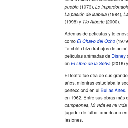
pueblo
(1973),
Lo imperdonabl
La pasión de Isabela
(1984),
La
(1998) y
Tío Alberto
(2000).
Además de películas y telenovel
como
El Chavo del Ocho
(1979
También hizo trabajos de actor
películas animadas de
Disney
en
El Libro de la Selva
(2016) y
El teatro fue otra de sus grand
años, mientras estudiaba la sec
perfeccionó en el
Bellas Artes
.
en 1962. Entre sus obras más 
campeones
,
Mi vida es mi vida
jugador de fútbol americano en 
lesiones.