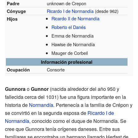
unknown de Crepon
Padre
Ricardo I de Normandía
(desde 962)
Cónyuge
Ricardo II de Normandía
Hijos
Roberto el Danés
Emma de Normandía
Hawise de Normandía
Mauger de Corbeil
Información profesional
Consorte
Ocupación
Gunnora
o
Gunnor
(nacida alrededor del año 950 y
fallecida cerca del 1031) fue una figura importante en la
historia de
Normandía
. Pertenecía a la familia de Crépon y
se convirtió en la segunda esposa de
Ricardo I de
Normandía
, conocido como el duque de Normandía. Se
cree que Gunnora tenía orígenes daneses. Entre sus
familiares se encontraba un hermano llamado Herfast de