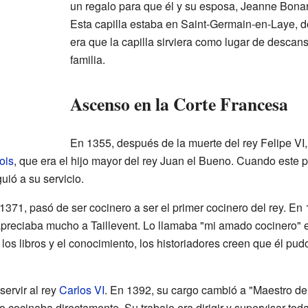
un regalo para que él y su esposa, Jeanne Bonar
Esta capilla estaba en Saint-Germain-en-Laye, d
era que la capilla sirviera como lugar de descanso
familia.
Ascenso en la Corte Francesa
En 1355, después de la muerte del rey Felipe VI, 
ois
, que era el hijo mayor del rey Juan el Bueno. Cuando este pr
uió a su servicio.
71, pasó de ser cocinero a ser el primer cocinero del rey. En 13
V apreciaba mucho a Taillevent. Lo llamaba "mi amado cocinero
os libros y el conocimiento, los historiadores creen que él pud
ervir al rey
Carlos VI
. En 1392, su cargo cambió a "Maestro de
o cocinaba directamente. Su trabajo era dirigir y supervisar toda