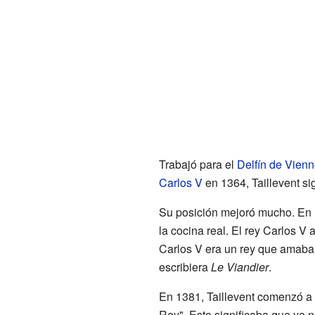
Trabajó para el
Delfín de Vienn
Carlos V
en 1364, Taillevent sig
Su posición mejoró mucho. En 13
la cocina real. El rey Carlos 
Carlos V era un rey que amaba l
escribiera
Le Viandier
.
En 1381, Taillevent comenzó a s
Rey". Esto significaba que ya n