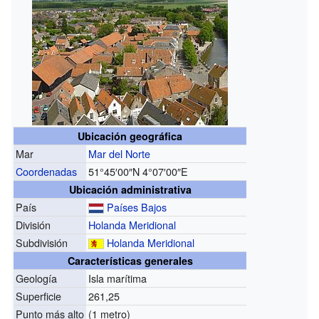
Ubicación geográfica
Mar
Mar del Norte
Coordenadas
51°45′00″N
4°07′00″E
Ubicación administrativa
País
Países Bajos
División
Holanda Meridional
Subdivisión
Holanda Meridional
Características generales
Geología
Isla marítima
Superficie
261,25
Punto más alto
(1 metro)