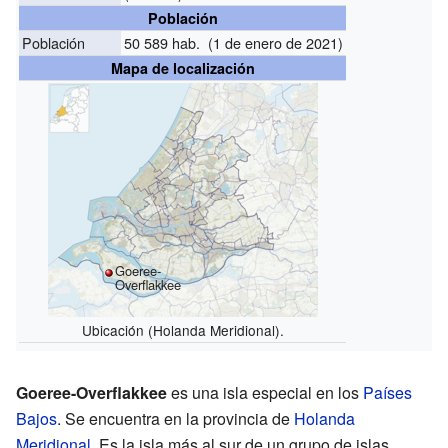
Población
Población
50 589 hab. (1 de enero de 2021)
Mapa de localización
Goeree-
Overflakkee
Ubicación (Holanda Meridional).
Goeree-Overflakkee
es una isla especial en los
Países
Bajos
. Se encuentra en la provincia de
Holanda
Meridional
. Es la isla más al sur de un grupo de islas