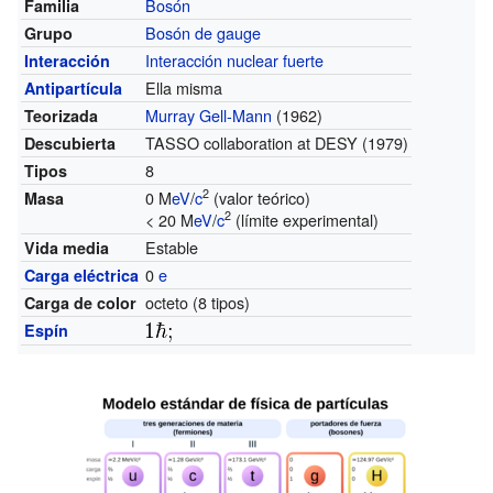
Bosón
Familia
Bosón de gauge
Grupo
Interacción nuclear fuerte
Interacción
Ella misma
Antipartícula
Murray Gell-Mann
(1962)
Teorizada
TASSO collaboration at DESY (1979)
Descubierta
8
Tipos
2
0 M
eV
/
c
(valor teórico)
Masa
2
< 20 M
eV
/
c
(límite experimental)
Estable
Vida media
0
e
Carga eléctrica
octeto (8 tipos)
Carga de color
Espín