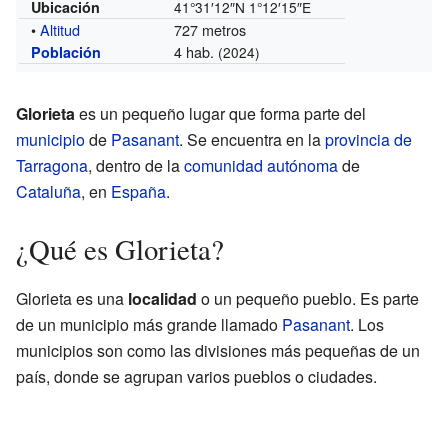
Ubicación
41°31′12″N
1°12′15″E
•
Altitud
727 metros
4 hab.
Población
(2024)
Glorieta
es un pequeño lugar que forma parte del
municipio
de
Pasanant
. Se encuentra en la
provincia de
Tarragona
, dentro de la
comunidad autónoma
de
Cataluña
, en
España
.
¿Qué es Glorieta?
Glorieta es una
localidad
o un pequeño pueblo. Es parte
de un municipio más grande llamado
Pasanant
. Los
municipios son como las divisiones más pequeñas de un
país, donde se agrupan varios pueblos o ciudades.