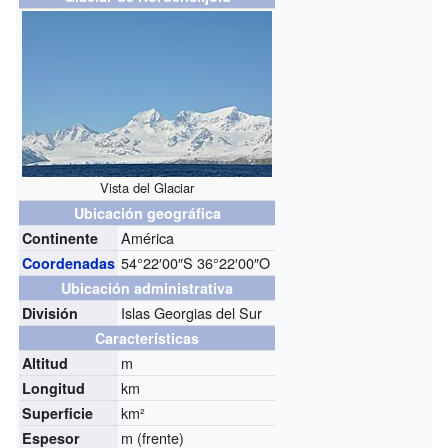
Vista del Glaciar
Ubicación geográfica
América
Continente
54°22′00″S
36°22′00″O
Coordenadas
Ubicación administrativa
Islas Georgias del Sur
División
Características
m
Altitud
km
Longitud
km²
Superficie
m (frente)
Espesor