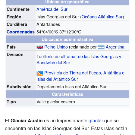
Ubicación geográfica
América del Sur
Continente
Islas Georgias del Sur (
Océano Atlántico Sur
)
Región
Antartandes
Cordillera
54°04′00″S
37°12′00″O
Coordenadas
Ubicación administrativa
Reino Unido
reclamado por
Argentina
País
División
Territorio de ultramar de las islas Georgias y
Sandwich del Sur
Provincia de Tierra del Fuego, Antártida e
Islas del Atlántico Sur
Departamento Islas del Atlántico Sur
Subdivisión
Características
Valle glaciar costero
Tipo
El
Glaciar Austin
es un impresionante
glaciar
que se
encuentra en las Islas Georgias del Sur. Estas islas están