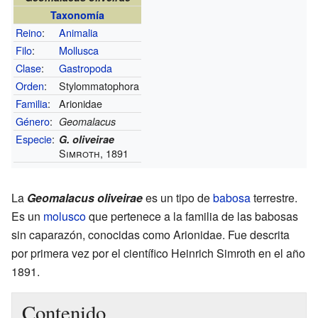
Taxonomía
Reino
:
Animalia
Filo
:
Mollusca
Clase
:
Gastropoda
Orden
:
Stylommatophora
Familia
:
Arionidae
Género
:
Geomalacus
Especie
:
G. oliveirae
Simroth, 1891
La
Geomalacus oliveirae
es un tipo de
babosa
terrestre.
Es un
molusco
que pertenece a la familia de las babosas
sin caparazón, conocidas como Arionidae. Fue descrita
por primera vez por el científico Heinrich Simroth en el año
1891.
Contenido