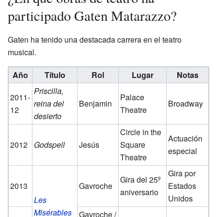
participado Gaten Matarazzo?
Gaten ha tenido una destacada carrera en el teatro
musical.
Año
Título
Rol
Lugar
Notas
Priscilla,
2011-
Palace
reina del
Benjamin
Broadway
12
Theatre
desierto
Circle in the
Actuación
2012
Godspell
Jesús
Square
especial
Theatre
Gira por
Gira del 25º
2013
Gavroche
Estados
aniversario
Unidos
Les
Misérables
Gavroche /