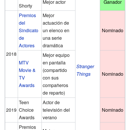
Mejor actor
Ganador
Shorty
Premios
Mejor
del
actuación de
Sindicato
un elenco en
Nominado
de
una serie
Actores
dramática
2018
Mejor equipo
MTV
en pantalla
Stranger
Movie &
(compartido
Things
Nominado
TV
con sus
Awards
compañeros
de reparto)
Teen
Actor de
2019
Choice
televisión del
Nominado
Awards
verano
Premios