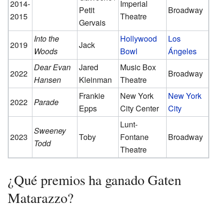
2014-
Imperial
Petit
Broadway
2015
Theatre
Gervais
Into the
Hollywood
Los
2019
Jack
Woods
Bowl
Ángeles
Dear Evan
Jared
Music Box
2022
Broadway
Hansen
Kleinman
Theatre
Frankie
New York
New York
2022
Parade
Epps
City Center
City
Lunt-
Sweeney
2023
Toby
Fontane
Broadway
Todd
Theatre
¿Qué premios ha ganado Gaten
Matarazzo?