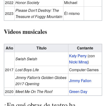
2022
Honor Society
Michael
Please Don't Destroy: The
2023
Él mismo
Treasure of Foggy Mountain
Videos musicales
Año
Título
Cantante
Katy Perry
(con
Swish Swish
Nicki Minaj
)
2017
Lost Boys Life
Computer Games
Jimmy Fallon's Golden Globes
Jimmy Fallon
2017 Opening
2020
Meet Me On The Roof
Green Day
¿En qué obras de teatro ha