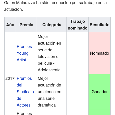
Gaten Matarazzo ha sido reconocido por su trabajo en la
actuación.
Trabajo
Año
Premio
Categoría
Resultado
nominado
Mejor
actuación en
Premios
serie de
Young
Nominado
televisión o
Artist
película -
Adolescente
2017
Premios
Mejor
del
actuación de
Sindicato
un elenco en
Ganador
de
una serie
Actores
dramática
Premios