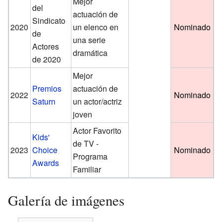
Mejor
del
actuación de
Sindicato
2020
un elenco en
Nominado
de
una serie
Actores
dramática
de 2020
Mejor
Premios
actuación de
2022
Nominado
Saturn
un actor/actriz
joven
Actor Favorito
Kids'
de TV -
2023
Choice
Nominado
Programa
Awards
Familiar
Galería de imágenes