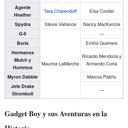
Agente
Tara Charendoff
Elsa Covián
Heather
Spydra
Stevie Vallance
Nancy MacKenzie
G-9
—
Boris
Emilio Guerrero
Hermanos
Ricardo Mendoza y
Mulch y
Maurice LaMarche
Armando Coria
Hummus
Myron Dabble
Marcos Patiño
Jefe Drake
—
Stromboli
Gadget Boy y sus Aventuras en la
Historia