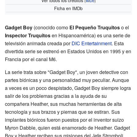
Ver todos los créditos
(
IMDb
)
Ficha
en IMDb
Gadget Boy
(conocido como
El Pequeño Truquitos
o el
Inspector Truquitos
en Hispanoamérica) es una serie de
televisión animada creada por
DIC Entertainment
. Esta
divertida serie se estrenó en Estados Unidos en 1995 y en
Francia por el canal M6.
La serie trata sobre "Gadget Boy", un joven detective con
partes biónicas y una personalidad muy peculiar. Aunque
a veces es un poco despistado, Gadget Boy siempre logra
salir de los problemas gracias a la ayuda de su
compañera Heather, sus muchas herramientas de alta
tecnología y sus brazos y piernas que se estiran. Sus
implantes biónicos fueron puestos por el inventor suizo
Myron Dabble, quien está enamorado de Heather. Gadget
Boy y Heather reciben sus misiones del Jefe Stromboli,