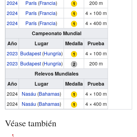
2024
París
(
Francia
)
200 m
2024
París
(
Francia
)
4 × 100 m
2024
París
(
Francia
)
4 × 400 m
Campeonato Mundial
Año
Lugar
Medalla
Prueba
2023
Budapest
(
Hungría
)
4 × 100 m
2023
Budapest
(
Hungría
)
200 m
Relevos Mundiales
Año
Lugar
Medalla
Prueba
2024
Nasáu
(
Bahamas
)
4 × 100 m
2024
Nasáu
(
Bahamas
)
4 × 400 m
Véase también