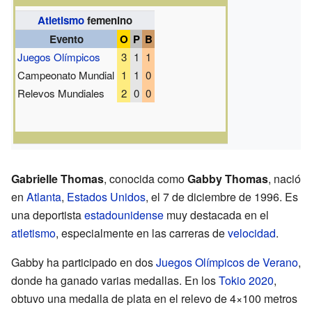
Atletismo
femenino
Evento
O
P
B
Juegos Olímpicos
3
1
1
Campeonato Mundial
1
1
0
Relevos Mundiales
2
0
0
Gabrielle Thomas
, conocida como
Gabby Thomas
, nació
en
Atlanta
,
Estados Unidos
, el 7 de diciembre de 1996. Es
una deportista
estadounidense
muy destacada en el
atletismo
, especialmente en las carreras de
velocidad
.
Gabby ha participado en dos
Juegos Olímpicos de Verano
,
donde ha ganado varias medallas. En los
Tokio 2020
,
obtuvo una medalla de plata en el relevo de 4×100 metros