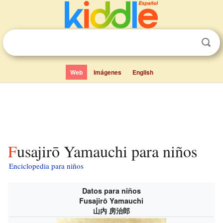
Web
Imágenes
English
Fusajirō Yamauchi para niños
Enciclopedia para niños
Datos para niños
Fusajirō Yamauchi
山内 房治郎