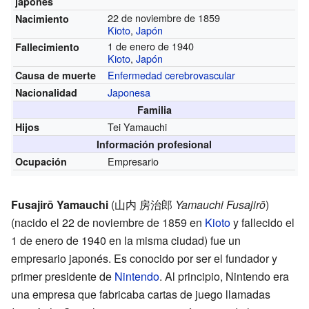
japonés
22 de noviembre de 1859
Nacimiento
Kioto
,
Japón
1 de enero de 1940
Fallecimiento
Kioto
,
Japón
Enfermedad cerebrovascular
Causa de muerte
Japonesa
Nacionalidad
Familia
Tei Yamauchi
Hijos
Información profesional
Empresario
Ocupación
Fusajirō Yamauchi
(
山内 房治郎
Yamauchi Fusajirō
)
(nacido el 22 de noviembre de 1859 en
Kioto
y fallecido el
1 de enero de 1940 en la misma ciudad) fue un
empresario japonés. Es conocido por ser el fundador y
primer presidente de
Nintendo
. Al principio, Nintendo era
una empresa que fabricaba cartas de juego llamadas